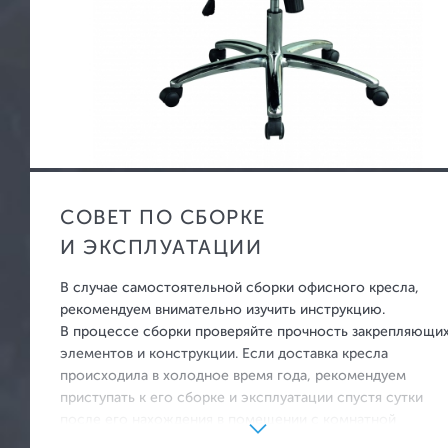
Офисные перегородки
Стеллажи металлические
Бухгалтер
Архивные шкафы
Мебельные
Картотечные шкафы
Офисные с
СОВЕТ ПО СБОРКЕ
Шкафы для одежды
Взломосто
И ЭКСПЛУАТАЦИИ
Шкафы для сумок
Огнестойк
В случае самостоятельной сборки офисного кресла,
Верстаки металлические
Огнестойки
рекомендуем внимательно изучить инструкцию.
В процессе сборки проверяйте прочность закрепляющи
взлому
Почтовые ящики
элементов и конструкции. Если доставка кресла
Встраиваем
Шкафы для ключей и аптечки
происходила в холодное время года, рекомендуем
приступать к его сборке и эксплуатации спустя сутки
Оружейные
после его нахождения в помещении с комнатной
температурой.