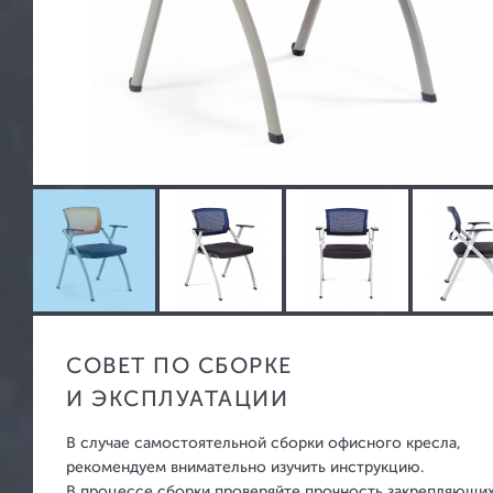
Офисные перегородки
Стеллажи металлические
Бухгалтер
Архивные шкафы
Мебельные
Картотечные шкафы
Офисные с
Шкафы для одежды
Взломосто
Шкафы для сумок
Огнестойк
Верстаки металлические
Огнестойки
СОВЕТ ПО СБОРКЕ
взлому
Почтовые ящики
И ЭКСПЛУАТАЦИИ
Встраиваем
Шкафы для ключей и аптечки
Оружейные
В случае самостоятельной сборки офисного кресла,
рекомендуем внимательно изучить инструкцию.
В процессе сборки проверяйте прочность закрепляющи