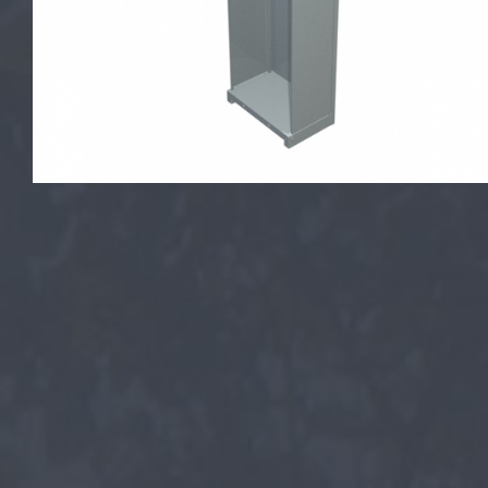
Офисные перегородки
Стеллажи металлические
Бухгалтер
Архивные шкафы
Мебельные
Картотечные шкафы
Офисные с
Шкафы для одежды
Взломосто
Шкафы для сумок
Огнестойк
Верстаки металлические
Огнестойки
взлому
Почтовые ящики
Встраиваем
Шкафы для ключей и аптечки
Оружейные