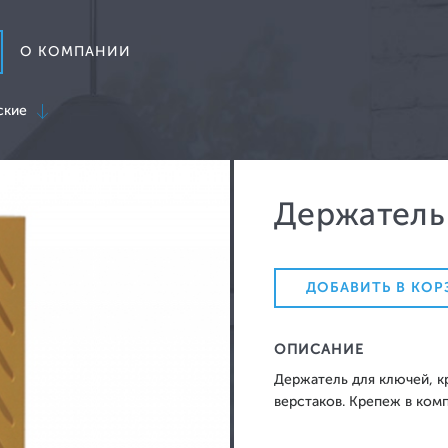
НЕВА-ОФИС
О КОМПАНИИ
ские
Держатель
Кресла для руководителя
Ди
Кресла для персонала
Ба
ДОБАВИТЬ В КОР
Кресла для посетителей
ОПИСАНИЕ
Стулья
Держатель для ключей, к
верстаков. Крепеж в комп