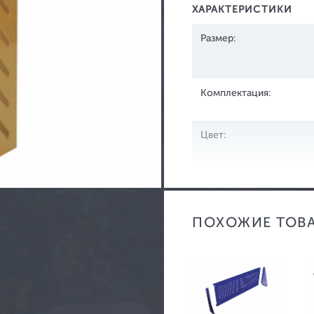
ХАРАКТЕРИСТИКИ
Размер:
Комплектация:
Бухгалтерские шкафы
Ве
Цвет:
Мебельные сейфы
Го
Офисные сейфы
Р
Взломостойкие сейфы
Ка
Огнестойкие сейфы
ПОХОЖИЕ ТОВ
Огнестойкие и устойчивые к взлому
Встраиваемые в стену сейфы
Оружейные шкафы и сейфы