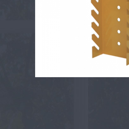
Столы обеденные
Офисные перегородки
Стеллажи металлические
Архивные шкафы
Картотечные шкафы
Шкафы для одежды
Шкафы для сумок
Верстаки металлические
Почтовые ящики
Шкафы для ключей и аптечки