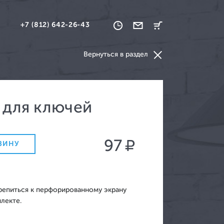
+7 (812) 642-26-43
Вернуться в раздел
 для ключей
ваны и кресла
97
нкетки и скамьи
ЗИНУ
репиться к перфорированному экрану
лекте.