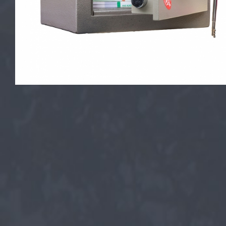
Офисные перегородки
Стеллажи металлические
Бухгалтер
Архивные шкафы
Мебельные
Картотечные шкафы
Офисные с
Шкафы для одежды
Взломосто
Шкафы для сумок
Огнестойк
Верстаки металлические
Огнестойки
взлому
Почтовые ящики
Встраиваем
Шкафы для ключей и аптечки
Оружейные