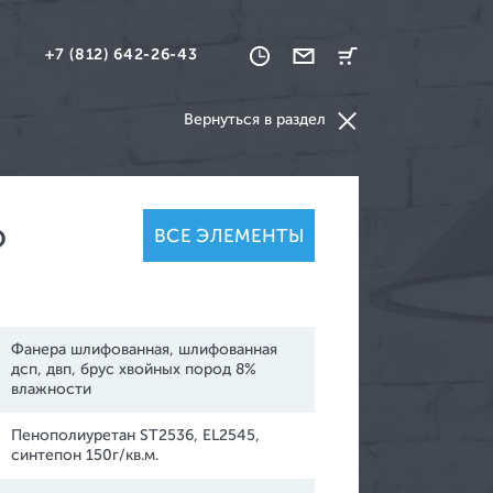
+7 (812) 642-26-43
Вернуться в раздел
о
ВСЕ ЭЛЕМЕНТЫ
ваны и кресла
нкетки и скамьи
Фанера шлифованная, шлифованная
дсп, двп, брус хвойных пород 8%
влажности
Пенополиуретан ST2536, EL2545,
синтепон 150г/кв.м.