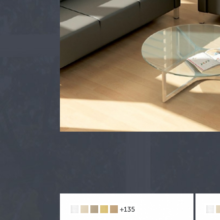
Столы обеденные
Офисные перегородки
Стеллажи металлические
Архивные шкафы
Картотечные шкафы
Шкафы для одежды
Шкафы для сумок
Верстаки металлические
Почтовые ящики
Шкафы для ключей и аптечки
+135