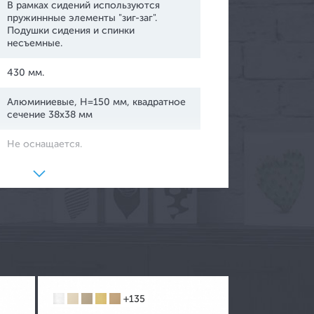
В рамках сидений используются
пружиннные элементы "зиг-заг".
Подушки сидения и спинки
несъемные.
430 мм.
Алюминиевые, Н=150 мм, квадратное
сечение 38х38 мм
ртикальные жалюзи
ризонтальные жалюзи
Не оснащается.
улонные шторы
Россия, г. Санкт-Петербург.
ссетные жалюзи
+135