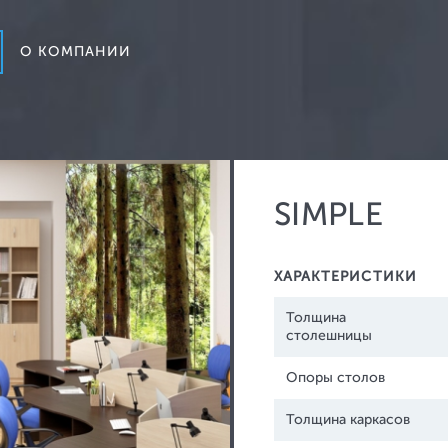
НЕВА-ОФИС
О КОМПАНИИ
SIMPLE
Кресла для руководителя
Ди
ХАРАКТЕРИСТИКИ
Кресла для персонала
Ба
Толщина
Кресла для посетителей
столешницы
Стулья
Опоры столов
Толщина каркасов