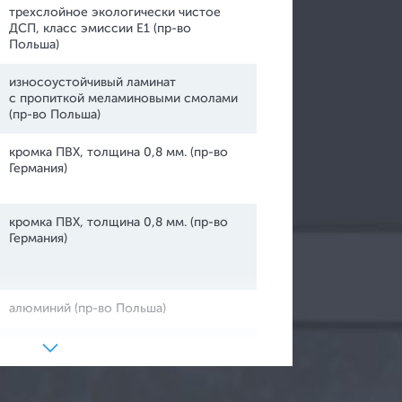
трехслойное экологически чистое
ДСП, класс эмиссии Е1 (пр‐во
Польша)
износоустойчивый ламинат
с пропиткой меламиновыми смолами
(пр‐во Польша)
ртикальные жалюзи
кромка ПВХ, толщина 0,8 мм. (пр-во
Германия)
ризонтальные жалюзи
улонные шторы
кромка ПВХ, толщина 0,8 мм. (пр-во
ссетные жалюзи
Германия)
алюминий (пр-во Польша)
металлические с пластиковым
основанием, диапазон регулировок –
до 15 мм. (пр-во Польша)