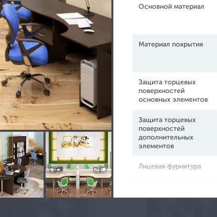
Основной материал
Материал покрытия
Бухгалтерские шкафы
Ве
Защита торцевых
поверхностей
Мебельные сейфы
Го
основных элементов
Офисные сейфы
Р
Защита торцевых
Взломостойкие сейфы
поверхностей
Ка
дополнительных
Огнестойкие сейфы
элементов
Огнестойкие и устойчивые к взлому
Лицевая фурнитура
Встраиваемые в стену сейфы
Регулируемые опоры
Оружейные шкафы и сейфы
столов и шкафов