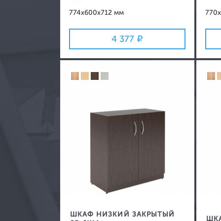
774x600x712 мм
770x
4 377
ШКАФ НИЗКИЙ ЗАКРЫТЫЙ
ШК