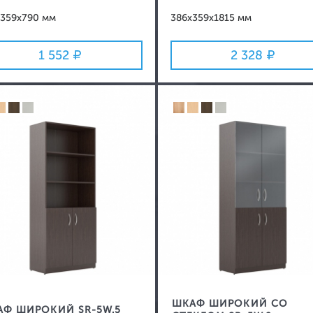
359x790 мм
386x359x1815 мм
1 552
2 328
ШКАФ ШИРОКИЙ СО
АФ ШИРОКИЙ SR-5W.5