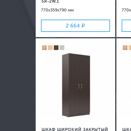
SR-2W.1
770x359x790 мм
770x
2 664
ШКАФ ШИРОКИЙ ЗАКРЫТЫЙ
ШКА