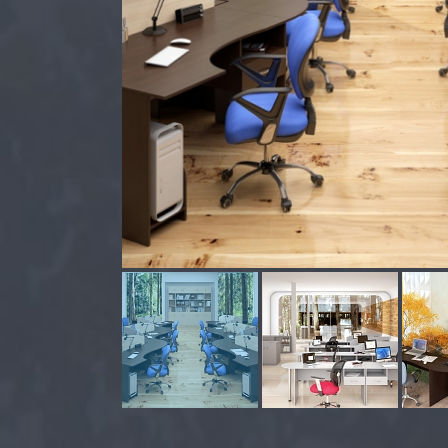
Столы обеденные
Офисные перегородки
Стеллажи металлические
Архивные шкафы
Картотечные шкафы
Шкафы для одежды
Шкафы для сумок
Верстаки металлические
Почтовые ящики
Шкафы для ключей и аптечки