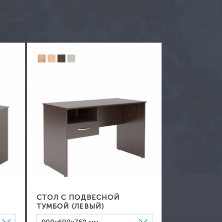
метабокс (пр-во Польша)
четырехкомпонентные
эксцентриковые стяжки (пр‐во
Германия)
пятислойный гофрокартон, пенопласт,
пластиковые уголки
60 месяцев
Серый, Легно темный, Легно светлый
СТОЛ С ПОДВЕСНОЙ
ТУМБОЙ (ЛЕВЫЙ)